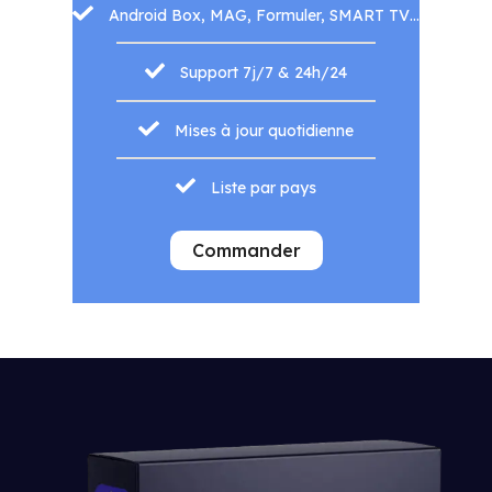
Android Box, MAG, Formuler, SMART TV…
Support 7j/7 & 24h/24
Mises à jour quotidienne
Liste par pays
Commander