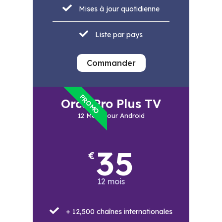
Mises à jour quotidienne
Liste par pays
Commander
PROMO
Orca Pro Plus TV
12 Mois pour Android
35
€
12 mois
+ 12,500 chaînes internationales