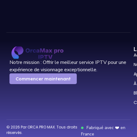
L
A
Notre mission : Offrir le meilleur service IPTV pour une
N
expérience de visionnage exceptionnelle.
A
Commencer maintenant
À
B
C
© 2026 Par ORCA PRO MAX. Tous droits
Fabriqué avec ❤️ en
réservés.
France