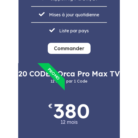
Mises à jour quotidienne
Liste par pays
Commander
PROMO
20 CODES Orca Pro Max TV
12 mois par 1 Code
380
€
12 mois